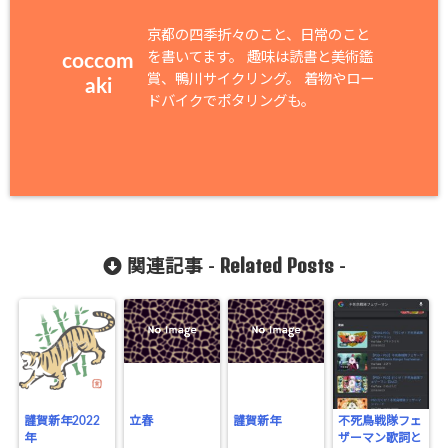
京都の四季折々のこと、日常のこと
を書いてます。 趣味は読書と美術鑑
coccom
賞、鴨川サイクリング。 着物やロー
aki
ドバイクでポタリングも。
Related Posts
関連記事 -
-
謹賀新年2022
立春
謹賀新年
不死鳥戦隊フェ
年
ザーマン歌詞と