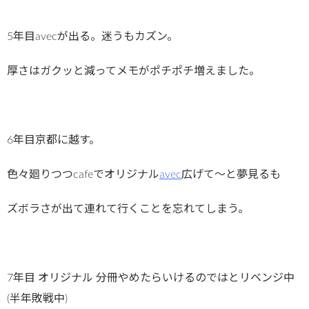
5年目avecが出る。迷うもカズン。
厚さはガクッと減ってメモがポチポチ増えました。
6年目京都に越す。
色々廻りつつcafeでオリジナル
avec
広げて〜と夢見るも
ズボラさが出て連れて行くことを忘れてしまう。
7年目 オリジナル 分冊やめたらいけるのではとリベンジ中
(半年敗戦中)