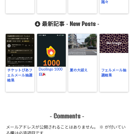
諸々
New Posts
最新記事 -
-
Duolingo 1000
チケットぴあフ
夏の大祓え
フェルメール抽
日
ェルメール抽選
選結果
結果
Comments
-
-
メールアドレスが公開されることはありません。
※
が付いてい
る欄は必須項目です