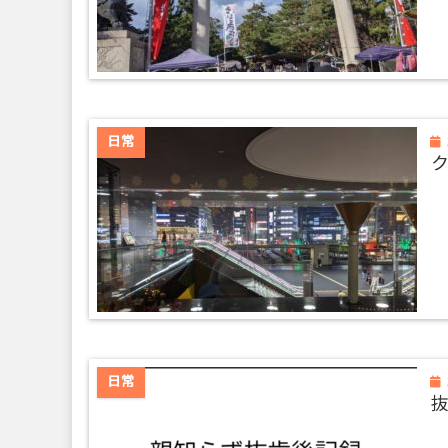
日常
ク
日常