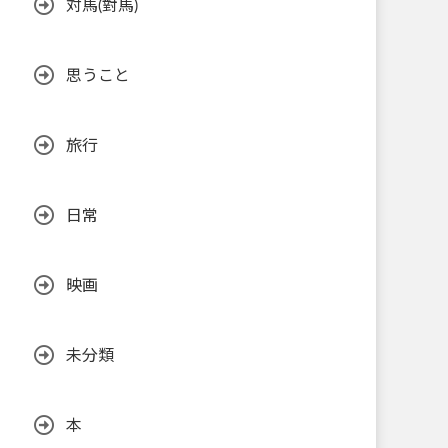
対馬(對馬)
思うこと
旅行
日常
映画
未分類
本