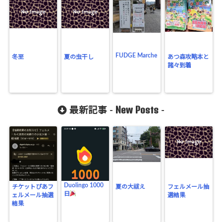
FUDGE Marche
冬至
夏の虫干し
あつ森攻略本と
諸々到着
New Posts
最新記事 -
-
Duolingo 1000
チケットぴあフ
夏の大祓え
フェルメール抽
日
ェルメール抽選
選結果
結果