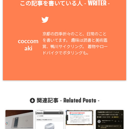
WRITER
この記事を書いている人 -
-
京都の四季折々のこと、日常のこと
を書いてます。 趣味は読書と美術鑑
coccom
賞、鴨川サイクリング。 着物やロー
aki
ドバイクでポタリングも。
Related Posts
関連記事 -
-