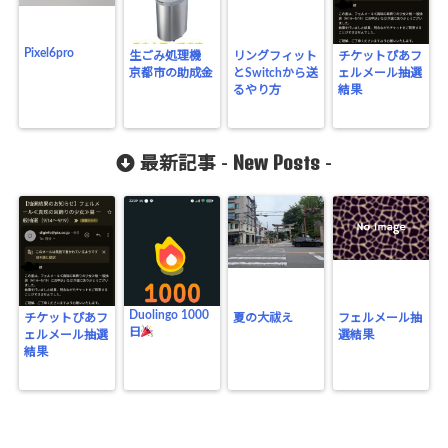
Pixel6pro
生ごみ処理機
リングフィット
チケットぴあフ
京都市の助成金
とSwitchから送
ェルメール抽選
るやり方
結果
New Posts
最新記事 -
-
Duolingo 1000
チケットぴあフ
夏の大祓え
フェルメール抽
日
ェルメール抽選
選結果
結果