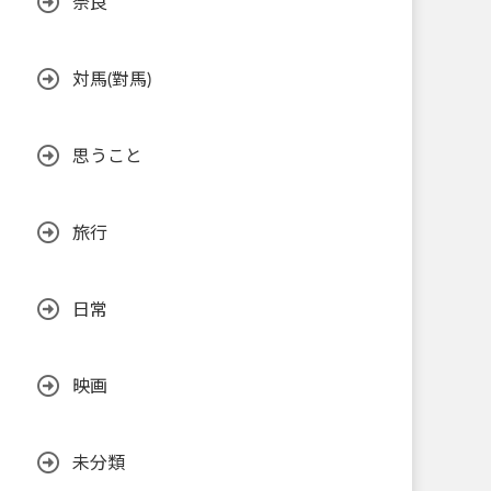
奈良
対馬(對馬)
思うこと
旅行
日常
映画
未分類