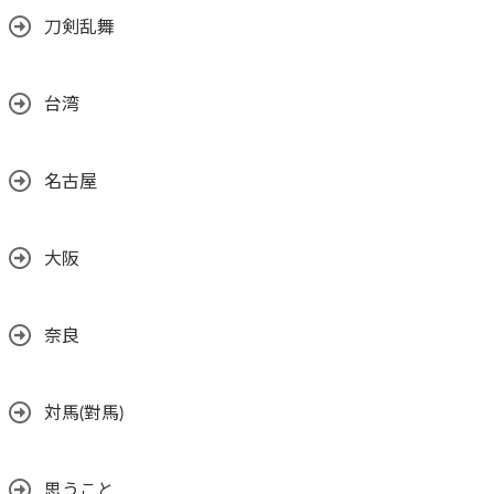
刀剣乱舞
台湾
名古屋
大阪
奈良
対馬(對馬)
思うこと