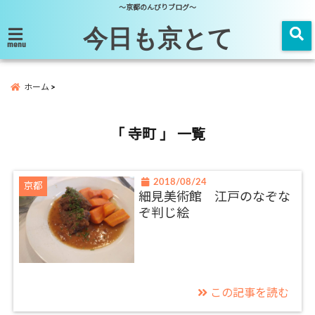
～京都のんびりブログ～
今日も京とて
menu
ホーム
「 寺町 」 一覧
2018/08/24
京都
細見美術館 江戸のなぞな
ぞ判じ絵
この記事を読む