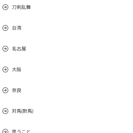
刀剣乱舞
台湾
名古屋
大阪
奈良
対馬(對馬)
思うこと