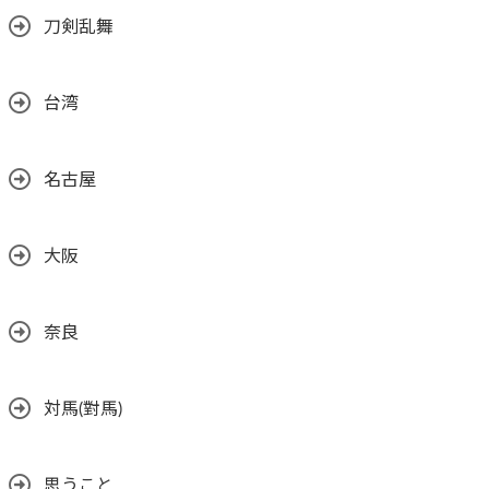
刀剣乱舞
台湾
名古屋
大阪
奈良
対馬(對馬)
思うこと