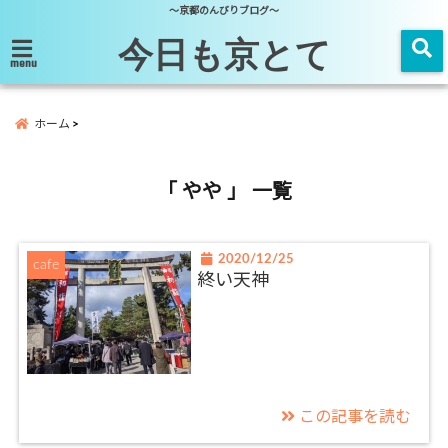
～京都のんびりブログ～
今日も京とて
menu
ホーム
「 やや 」 一覧
2020/12/25
cafe
終い天神
この記事を読む