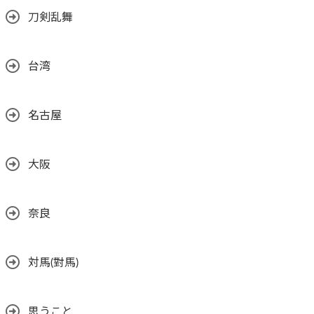
刀剣乱舞
台湾
名古屋
大阪
奈良
対馬(對馬)
思うこと