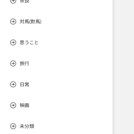
奈良
対馬(對馬)
思うこと
旅行
日常
映画
未分類