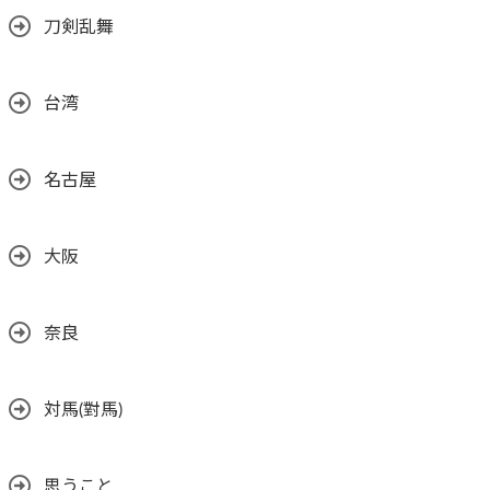
刀剣乱舞
台湾
名古屋
大阪
奈良
対馬(對馬)
思うこと