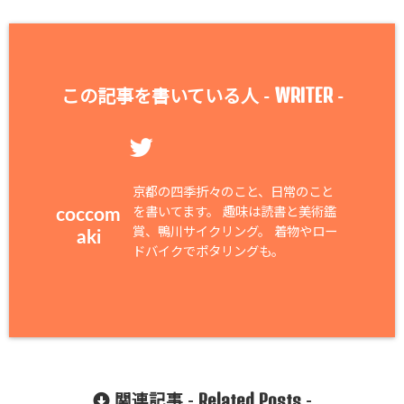
WRITER
この記事を書いている人 -
-
京都の四季折々のこと、日常のこと
を書いてます。 趣味は読書と美術鑑
coccom
賞、鴨川サイクリング。 着物やロー
aki
ドバイクでポタリングも。
Related Posts
関連記事 -
-