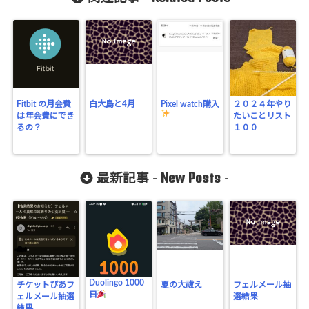
Fitbit の月会費
白大島と4月
Pixel watch購入
２０２４年やり
は年会費にでき
たいことリスト
るの？
１００
New Posts
最新記事 -
-
Duolingo 1000
チケットぴあフ
夏の大祓え
フェルメール抽
日
ェルメール抽選
選結果
結果