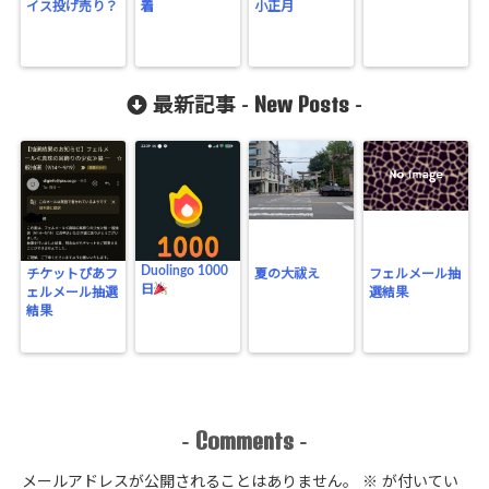
イス投げ売り？
着
小正月
New Posts
最新記事 -
-
Duolingo 1000
チケットぴあフ
夏の大祓え
フェルメール抽
日
ェルメール抽選
選結果
結果
Comments
-
-
メールアドレスが公開されることはありません。
※
が付いてい