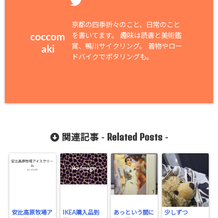
京都の四季折々のこと、日常のこと
を書いてます。 趣味は読書と美術鑑
coccom
賞、鴨川サイクリング。 着物やロー
aki
ドバイクでポタリングも。
Related Posts
関連記事 -
-
安比高原牧場ア
IKEA購入品到
あっという間に
少しずつ