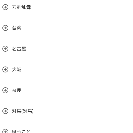
刀剣乱舞
台湾
名古屋
大阪
奈良
対馬(對馬)
思うこと