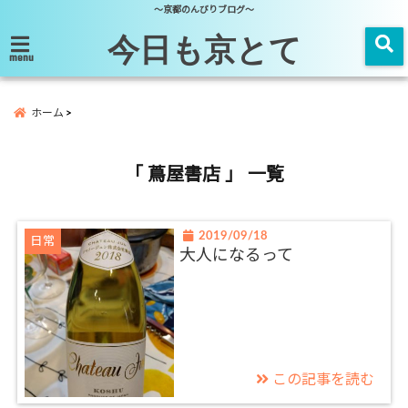
～京都のんびりブログ～
今日も京とて
menu
ホーム
「 蔦屋書店 」 一覧
2019/09/18
日常
大人になるって
この記事を読む