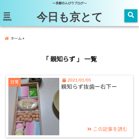
～京都のんびりブログ～
今日も京とて
menu
ホーム
「 親知らず 」 一覧
2021/01/05
日常
親知らず抜歯ー右下ー
この記事を読む