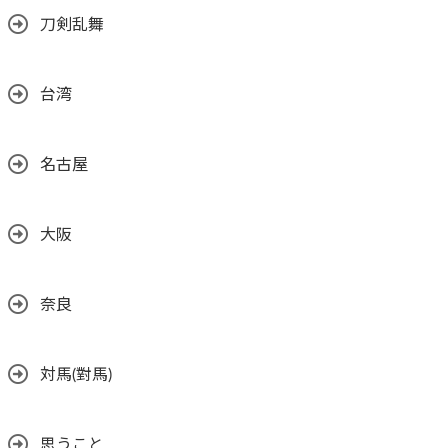
刀剣乱舞
台湾
名古屋
大阪
奈良
対馬(對馬)
思うこと