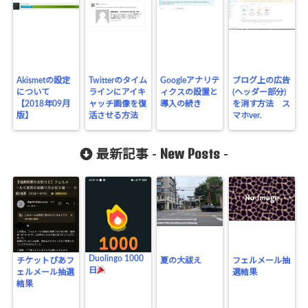
Akismetの設定
Twitterのタイム
Googleアナリテ
ブログ上の広告
について
ラインにアイキ
ィクスの設置と
(ヘッダー部分)
【2018年09月
ャッチ画像を復
導入の続き
を消す方法 ス
版】
活させる方法
マホver.
New Posts
最新記事 -
-
Duolingo 1000
チケットぴあフ
夏の大祓え
フェルメール抽
日
ェルメール抽選
選結果
結果