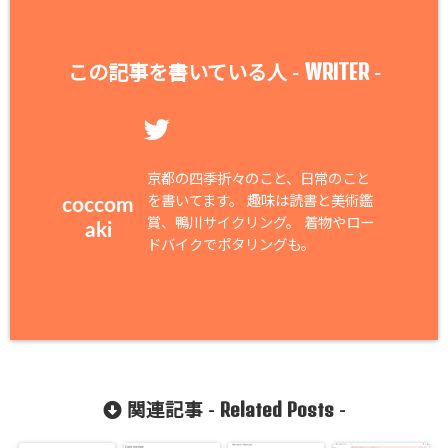
WRITER
この記事を書いている人 -
-
京都の四季折々のこと、日常のこと
を書いてます。 趣味は読書と美術鑑
coccom
賞、鴨川サイクリング。 着物やロー
aki
ドバイクでポタリングも。
Related Posts
関連記事 -
-