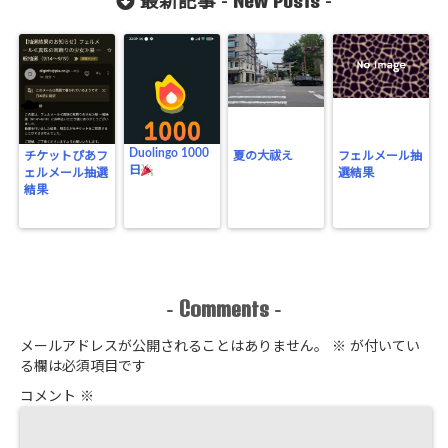
New Posts
最新記事 -
-
Duolingo 1000
チケットぴあフ
夏の大祓え
フェルメール抽
日
ェルメール抽選
選結果
結果
Comments
-
-
メールアドレスが公開されることはありません。
※
が付いてい
る欄は必須項目です
コメント
※