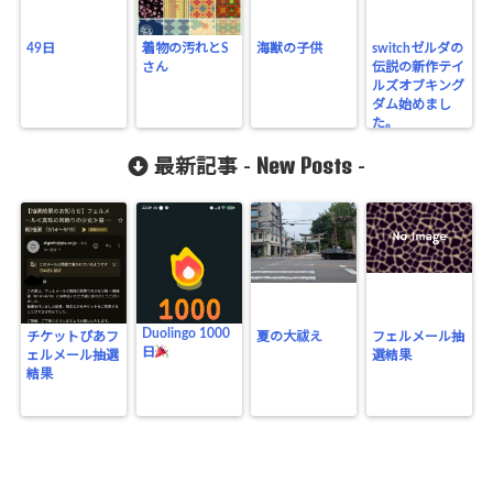
49日
着物の汚れとS
海獣の子供
switchゼルダの
さん
伝説の新作テイ
ルズオブキング
ダム始めまし
た。
New Posts
最新記事 -
-
Duolingo 1000
チケットぴあフ
夏の大祓え
フェルメール抽
日
ェルメール抽選
選結果
結果