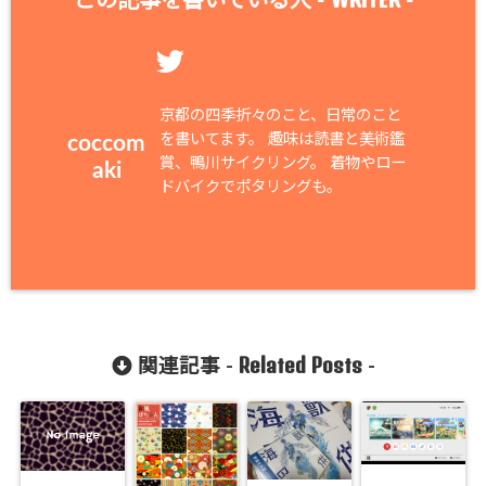
この記事を書いている人 -
-
京都の四季折々のこと、日常のこと
を書いてます。 趣味は読書と美術鑑
coccom
賞、鴨川サイクリング。 着物やロー
aki
ドバイクでポタリングも。
Related Posts
関連記事 -
-