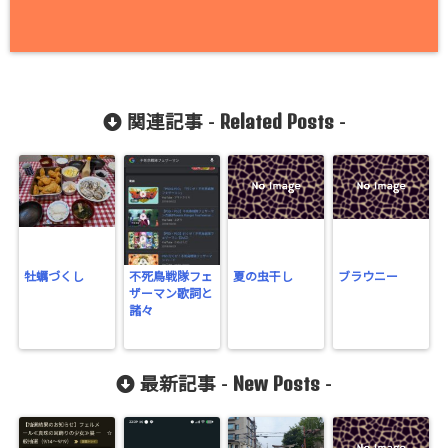
Related Posts
関連記事 -
-
牡蠣づくし
不死鳥戦隊フェ
夏の虫干し
ブラウニー
ザーマン歌詞と
諸々
New Posts
最新記事 -
-