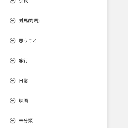
奈良
対馬(對馬)
思うこと
旅行
日常
映画
未分類