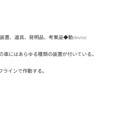
置、道具、発明品、考案品◆動devise
 this car. : この車にはあらゆる種類の装置が付いている。
その装置はオフラインで作動する。