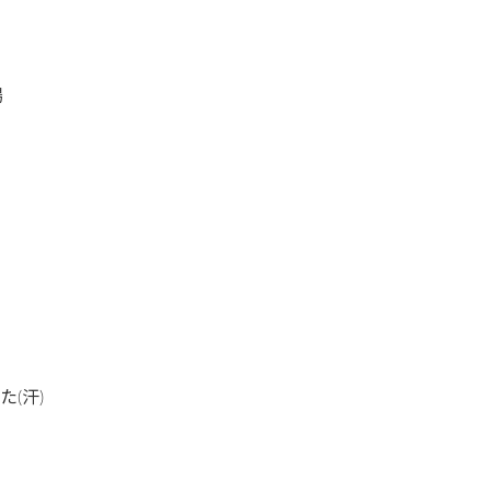
場
(汗)