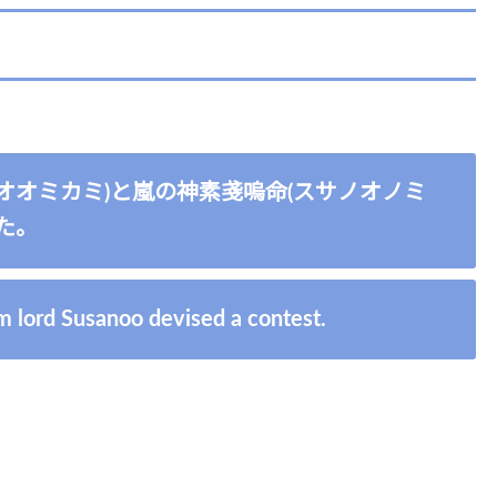
オオミカミ)と嵐の神素戔嗚命(スサノオノミ
た。
 lord Susanoo devised a contest.