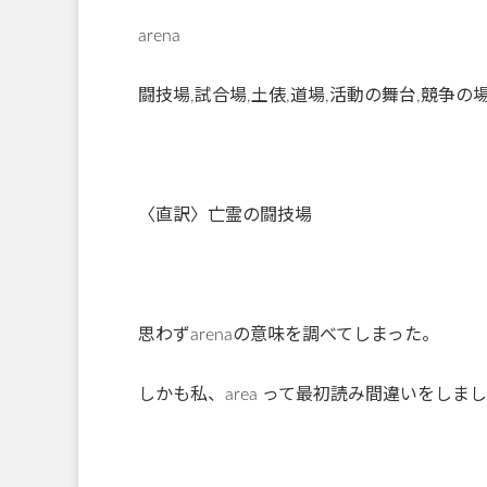
arena
闘技場,試合場,土俵,道場,活動の舞台,競争の
〈直訳〉亡霊の闘技場
思わずarenaの意味を調べてしまった。
しかも私、area って最初読み間違いをしました