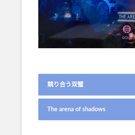
競り合う双璧
The arena of shadows